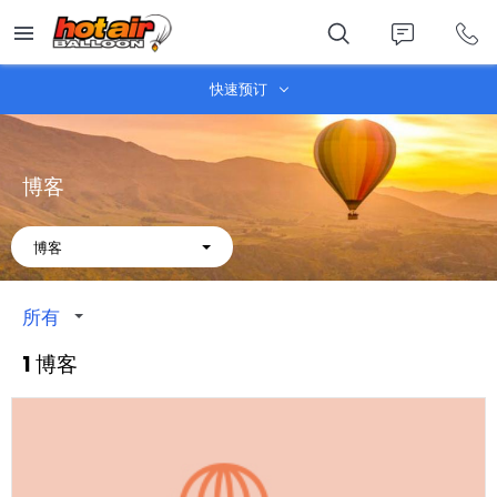
Skip
to
main
content
快速预订
博客
About
博客
所有
1 博客