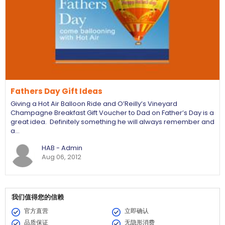
Fathers Day Gift Ideas
Giving a Hot Air Balloon Ride and O’Reilly’s Vineyard
Champagne Breakfast Gift Voucher to Dad on Father’s Day is a
great idea. Definitely something he will always remember and
a…
HAB - Admin
Aug 06, 2012
我们值得您的信赖
官方直营
立即确认
品质保证
无隐形消费