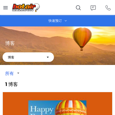
Skip
to
main
content
快速预订
博客
About
博客
所有
1 博客