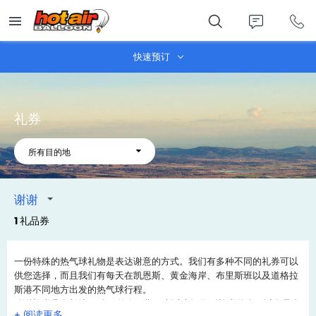
Skip
to
main
content
快速预订
礼券
所有目的地
谢谢
1 礼品券
一份特殊的热气球礼物是表达谢意的方式。我们有多种不同的礼券可以
供您选择，而且我们有每天在凯恩斯、黄金海岸、布里斯班以及道格拉
斯港不同地方出发的热气球行程。
致谢礼券具有长达36个月的有效期，所以幸运收到礼券的人可以在最合
+