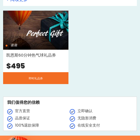
适的日子预订想飞行的一天。
谢谢
凯恩斯60分钟热气球礼品券
$
495
即时礼品券
我们值得您的信赖
官方直营
立即确认
品质保证
无隐形消费
100%退款保障
在线安全支付