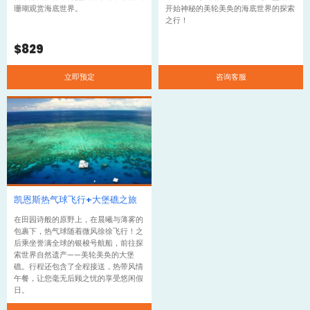
珊瑚观赏海底世界。
开始神秘的美轮美奂的海底世界的探索
之行！
$
829
立即预定
咨询客服
凯恩斯热气球飞行+大堡礁之旅
在田园诗般的原野上，在晨曦与薄雾的
包裹下，热气球随着微风徐徐飞行！之
后乘坐誉满全球的银梭号航船，前往探
索世界自然遗产——美轮美奂的大堡
礁。行程还包含了全程接送，热带风情
午餐，让您毫无后顾之忧的享受悠闲假
日。