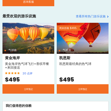
咨询客服
最受欢迎的游乐设施
查看所有热门游乐设施
周末价格 $495.
气球骑
气球骑
黄金海岸
凯恩斯
黄金海岸热气球飞行+香槟早餐
凯恩斯最经典的热气球
+来回接送
20
点评
$
495
$
495
立即预定
立即预定
我们值得您的信赖