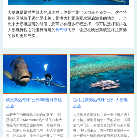
大堡礁是是世界最大的珊瑚群，也是世界七大自然奇迹之一。这个特
别的区域位于远北昆士兰，是澳大利亚最受欢迎旅游目的地之一。当
您来大堡礁游玩的时候，您可以有很多行程选择，你可以选择安排在
大堡礁行程之前进行清晨的
热气球
飞行，让您在凯恩斯或道格拉斯港
的假期更加充实。
凯恩斯热气球飞行和诺曼外堡礁
道格拉斯港热气球飞行+大堡礁
之旅
之旅
体验天空的珊瑚礁相融合的壮美。 阿
大堡礁与热带雨林在同一天浪漫相遇！
瑟顿高原上Mareeba热气球飞行和大
由道格拉斯港开始您一天的旅程，清晨
冒险号大堡礁之旅的神奇，开始新的一
热气球飞行，俯瞰古老的原野与热带雨
天。您的行程包括热气球，外大堡礁平
林。飞行结束后，悠闲的旅程继续——
台，浮浅设备，冷热自助午餐，半潜式
乘坐银梭号航船乘风破浪来到大堡礁，