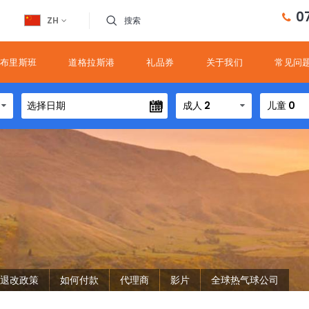
0
ZH
搜索
布里斯班
道格拉斯港
礼品券
关于我们
常见问
成人 2
儿童 0
退改政策
如何付款
代理商
影片
全球热气球公司