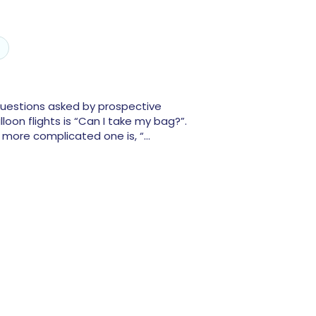
estions asked by prospective
loon flights is “Can I take my bag?”.
e more complicated one is, “…