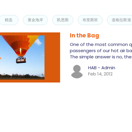
精选
黄金海岸
凯恩斯
布里斯班
道格拉斯港
In the Bag
One of the most common qu
passengers of our hot air bal
The simple answer is no, th
HAB - Admin
Feb 14, 2012