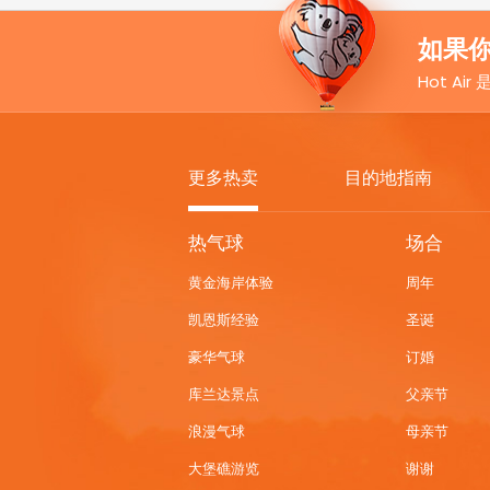
如果你
Hot Ai
更多热卖
目的地指南
MORE
热气球
场合
HOT
黄金海岸体验
周年
DEALS
凯恩斯经验
圣诞
豪华气球
订婚
库兰达景点
父亲节
浪漫气球
母亲节
大堡礁游览
谢谢