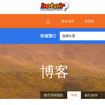
Skip
to
main
content
黄金海岸
凯恩斯
快速预订
选择位置
博客
About
热气球和团队
博客
旅行条件