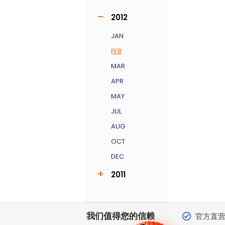
JAN
MAR
JUN
JUL
2012
JAN
FEB
MAR
APR
MAY
JUL
AUG
OCT
DEC
2011
AUG
SEP
我们值得您的信赖
官方直