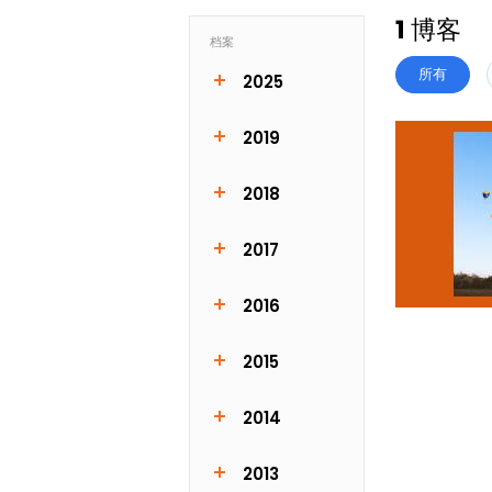
1 博客
档案
所有
2025
JUN
2019
JAN
2018
MAY
JUN
DEC
2017
JAN
FEB
MAR
APR
MAY
JUL
AUG
2016
NOV
DEC
2015
FEB
MAY
JUN
JUL
AUG
OCT
2014
JAN
MAY
JUL
2013