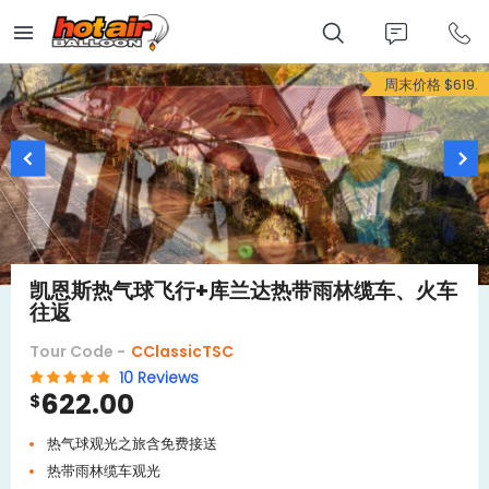
Skip
to
main
content
周末价格 $619.
凯恩斯热气球飞行+库兰达热带雨林缆车、火车
往返
Tour Code -
CClassicTSC
10 Reviews
622.00
$
热气球观光之旅含免费接送
热带雨林缆车观光