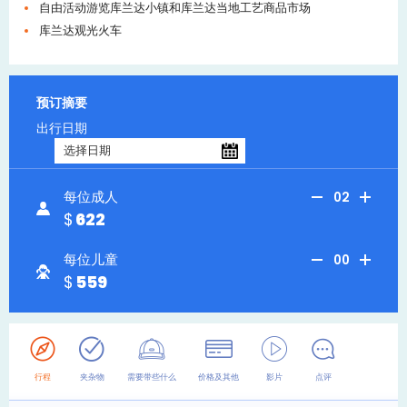
自由活动游览库兰达小镇和库兰达当地工艺商品市场
库兰达观光火车
预订摘要
出行日期
每位成人
02
622
每位儿童
00
559
行程
夹杂物
需要带些什么
价格及其他
影片
点评