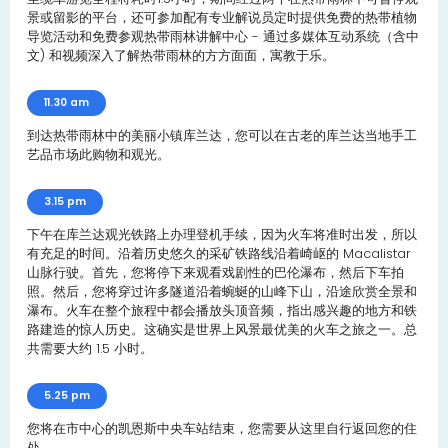
景或留影的平台，还可参加配有专业解说员定时提供免费的热带植物
导览活动和免费参观热带雨林讲解中心 - 通过多媒体互动系统（含中
文) 和视频深入了解热带雨林的方方面面，寓教于乐。
11.30 am
到达热带雨林中的美丽小镇库兰达，您可以在古老的库兰达当地手工
艺品市场此购物和观光。
3.15 pm
下午在库兰达观光铁路上办理登机手续，因为火车将准时出发，所以
有充足的时间。沿着历史悠久的采矿铁路线沿着崎岖的 Macalistar
山脉行驶。首先，您将停下来观看戏剧性的巴伦瀑布，然后下车拍
照。然后，您将穿过许多隧道沿着蜿蜒的山峰下山，沿途欣赏全景和
瀑布。火车在整个旅程中都会播放头顶音频，指出感兴趣的地方和铁
路建造的惊人历史。这确实是世界上风景最优美的火车之旅之一。总
共需要大约 1.5 小时。
5.25 pm
您将在市中心的凯恩斯中央车站结束，您需要从这里自行返回您的住
处。