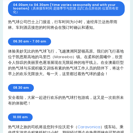
04.00am to 04.30am (Time varies seasonally and with your
location)（具体接车时间 是随季节与您酒 店/汇合点所在的 位置而有变
化）
热气球公司巴士上门接送，行车时间为1小时，途经库兰达热带雨
林。车到酒店接您的时间将会在预订时确认和通知。
06.30 am - 7.00 am
体验美妙无比的热气球飞行，飞越澳洲阿瑟顿高原。我们的飞行基地
位于凯恩斯高地的马里巴（Mareeba）镇。在柔和的晨曦中，欣赏
令人惊叹的美丽景色逐渐展现在无限延伸的地平线上。在全澳最巨型
的热气球与乐观积极又训练有素的热气球工作人员的陪伴下，将这个
早上的欢乐无限放大。每一天，这里都过着热气球的盛会！
08.30 am
安全着陆，大家一起进行欢乐的热气球打包游戏，这又是一次前所未
有的体验吧！
10.00 am
热气球之旅的司机将送您到卡拉沃尼卡（
Caravonica
）缆车站。乘
坐缆车游览全程将耗时1.5小时，期间经过两个在热带雨林中可暂停观