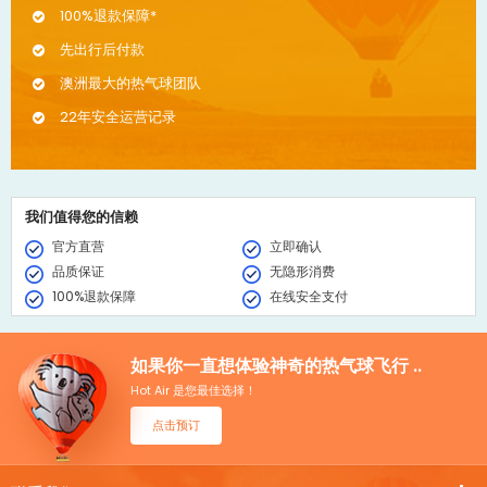
100%退款保障*
先出行后付款
澳洲最大的热气球团队
22年安全运营记录
我们值得您的信赖
官方直营
立即确认
品质保证
无隐形消费
100%退款保障
在线安全支付
如果你一直想体验神奇的热气球飞行 ..
Hot Air 是您最佳选择！
点击预订