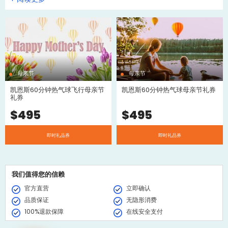
券有效期长达36个月，所以她可以在有效期之内预订合适的一天。
母亲节礼券也是适合送给祖母、外婆、阿姨或是你生命中最特殊尊敬的
女性。
母亲节
母亲节
凯恩斯60分钟热气球飞行母亲节
凯恩斯60分钟热气球母亲节礼券
礼券
$
495
$
495
即时礼品券
即时礼品券
我们值得您的信赖
官方直营
立即确认
品质保证
无隐形消费
100%退款保障
在线安全支付