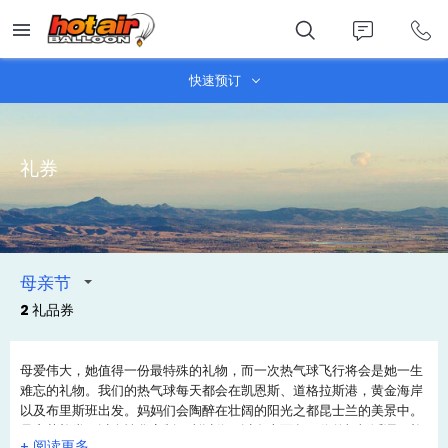
Skip
to
main
content
快速预订
礼券
母亲节
2 礼品券
母爱伟大，她值得一份最特殊的礼物，而一次热气球飞行将会是她一生
难忘的礼物。我们的热气球每天都会在凯恩斯、道格拉斯港，黄金海岸
以及布里斯班出发。妈妈们会陶醉在壮阔的阳光之都昆士兰的美景中。
母亲节礼券可以个性化定制，所以你可以在上面留下你的祝福话语。礼
+