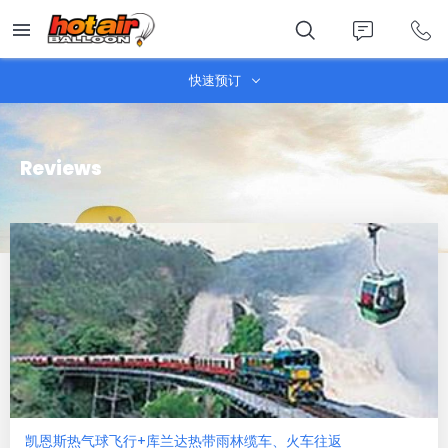
Skip
to
main
content
快速预订
Reviews
凯恩斯热气球飞行+库兰达热带雨林缆车、火车往返