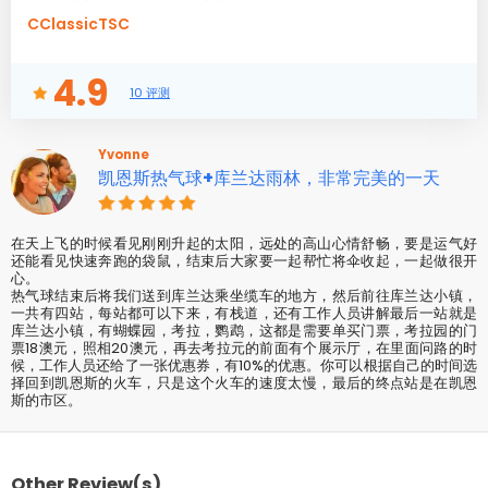
CClassicTSC
4.9
10 评测
Yvonne
凯恩斯热气球+库兰达雨林，非常完美的一天
在天上飞的时候看见刚刚升起的太阳，远处的高山心情舒畅，要是运气好
还能看见快速奔跑的袋鼠，结束后大家要一起帮忙将伞收起，一起做很开
心。
热气球结束后将我们送到库兰达乘坐缆车的地方，然后前往库兰达小镇，
一共有四站，每站都可以下来，有栈道，还有工作人员讲解最后一站就是
库兰达小镇，有蝴蝶园，考拉，鹦鹉，这都是需要单买门票，考拉园的门
票18澳元，照相20澳元，再去考拉元的前面有个展示厅，在里面问路的时
候，工作人员还给了一张优惠券，有10%的优惠。你可以根据自己的时间选
择回到凯恩斯的火车，只是这个火车的速度太慢，最后的终点站是在凯恩
斯的市区。
Other Review(s)