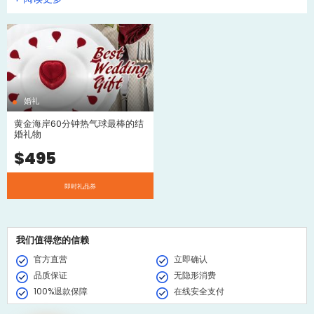
尔，乘热气球绝对是一个非常好蜜月旅行安排之一。当然您也可以给新
人在礼券上留下最诚挚的祝福，收到它的小两口将会尤其难忘的。
给新人选择礼物也是非常困难的一件事。尤其是对于很多在最后一刻还
没决定的你。我们的热气球礼券可以在线订购，并立即通过电子邮件发
送给您，如果您想让我们直接邮寄给新人，那就在订购后立即联系我
们，我们会安排邮寄到家。
婚礼
黄金海岸60分钟热气球最棒的结
婚礼物
$
495
即时礼品券
我们值得您的信赖
官方直营
立即确认
品质保证
无隐形消费
100%退款保障
在线安全支付