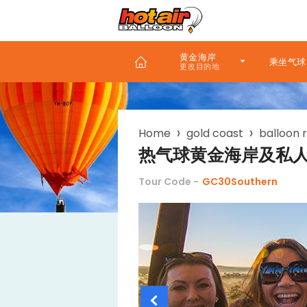
Skip
to
main
content
黄金海岸
乘坐气球
Breadcrumb
Home
gold coast
balloon r
热气球黄金海岸及私人
Tour Code -
GC30Southern