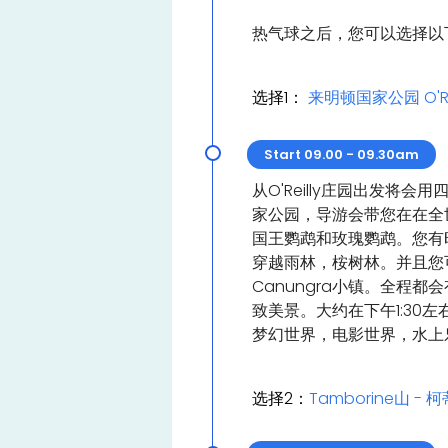
热气球之后，您可以选择以
选择1：
来明顿国家公园 O'Re
Start 09.00 - 09.30am
从O'Reilly庄园出发将会用
家公园，导游会带您在在全
国王鹦鹉和玫瑰鹦鹉。您有
穿越雨林，桉树林。并且您可
Canungra小镇。全程
致美景。大约在下午1:30
梦幻世界，电影世界，水上
选择2：
Tamborine山 