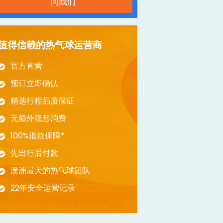
问我们
值得信赖的热气球运营商
官方直营
预订立即确认
精选行程品质保证
无额外隐形消费
100%退款保障*
先出行后付款
澳洲最大的热气球团队
22年安全运营记录