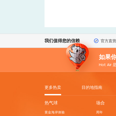
我们值得您的信赖
官方直
如果你
Hot Ai
更多热卖
目的地指南
MORE
热气球
场合
HOT
黄金海岸体验
周年
DEALS