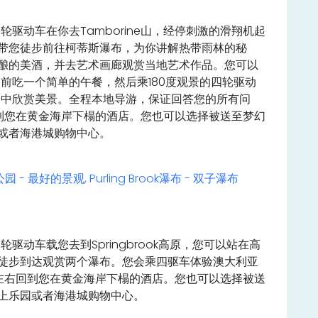
用四轮驱动车在你去Tamborine山，经停刺激的滑翔机起
带您徒步前往柯蒂斯瀑布，为你讲解热带雨林的秘
酿的美酒，并去艺术画廊观赏当地艺术作品。您可以
野之前吃一个简单的午餐，然后乘180度观景的四轮驱动
e深山中欣赏美景。全程本地导游，保证回答您的所有问
回到您在黄金海岸下榻的酒店。您也可以选择被送至梦幻
或者海港城购物中心。
公园 - 最好的景观, Purling Brook瀑布 - 双子瀑布
用四轮驱动车载您去到Springbrook高原，您可以站在高
徒步到达观赏两个瀑布。您会乘四驱车体验澳大利亚
0左右回到您在黄金海岸下榻的酒店。您也可以选择被送
上乐园或者海港城购物中心。