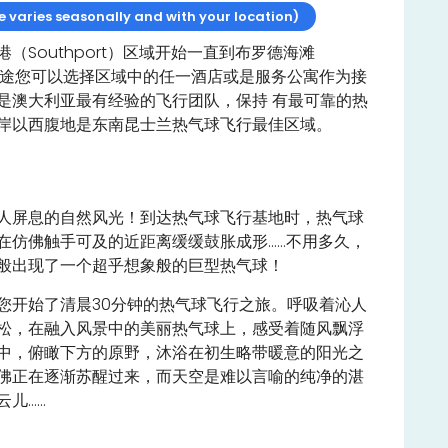
varies seasonally and with your location)
（Southport）区域开始一直到布罗德海滩
区，沿途您可以选择区域中的任一酒店或是服务公寓作为接
是澳大利亚最有经验的飞行团队，保持 有最可靠的热
岸以西腹地是东南昆士兰热气球飞行最佳区域。
人屏息的自然风光！到达热气球飞行基地时，热气球
在仿佛触手可及的近距离缓缓鼓胀成形……不用多久，
般出现了一个超乎想象般的巨型热气球！
您开始了清晨30分钟的热气球飞行之旅。呼吸着沁人
松，在融入风景中的美丽热气球上，感受着随风飘浮
中，俯瞰下方的原野，沐浴在初生略带暖意的阳光之
佛正在逐渐苏醒过来，而天空是难以言喻的纯净的湛
云儿……