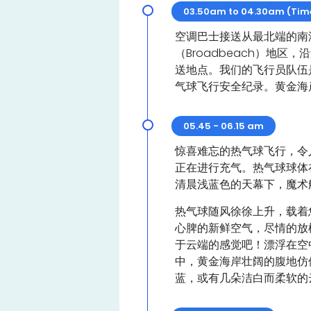
03.50am to 04.30am (Time 
空调巴士接送从最北端的南港
（Broadbeach）地
送地点。我们的飞行员队伍
气球飞行安全纪录。黄金海
05.45 - 06.15 am
惊喜难忘的热气球飞行，令
正在进行充气。热气球球体
清晨浅蓝色的天幕下，魔术
热气球随风徐徐上升，载着
心脾的新鲜空气，尽情的放
于云端的感觉吧！漂浮在空
中，黄金海岸壮阔的腹地仿
蓝，或有几朵洁白而柔软的