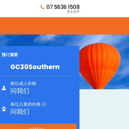
07 5636 1508
黄金海岸
预订摘要
g southern cross 4wd
GC30Southern
每位成人价格
问我们
每位儿童的价格
i
问我们