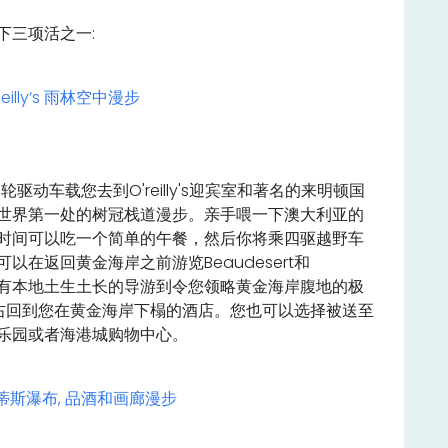
下三项活之一:
illy‘s 雨林空中漫步
四轮驱动车载您去到O'reilly's迎宾室和著名的来明顿国
世界第一处的树冠栈道漫步。亲手喂一下澳大利亚的
时间可以吃一个简单的午餐，然后你将乘四驱越野车
以在返回黄金海岸之前游览Beaudesert和
都会有本地土生土长的导游到令您领略黄金海岸腹地的极
左右回到您在黄金海岸下榻的酒店。您也可以选择被送至
乐园或者海港城购物中心。
- 柯蒂斯瀑布, 品酒和画廊漫步