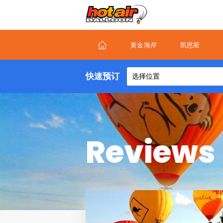
Skip
to
main
content
黄金海岸
凯恩斯
快速预订
选择位置
Reviews