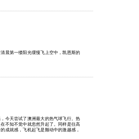
着清晨第一缕阳光缓慢飞上空中，凯恩斯的
惑，今天尝试了澳洲最大的热气球飞行。热
是在不知不觉中就忽然升起了。同样是往高
后的成就感，飞机起飞是颤动中的激越感，