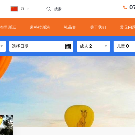
0
ZH
搜索
布里斯班
道格拉斯港
礼品券
关于我们
常见问
成人 2
儿童 0