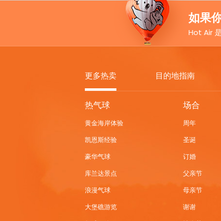
如果你
Hot Ai
更多热卖
目的地指南
MORE
热气球
场合
HOT
黄金海岸体验
周年
DEALS
凯恩斯经验
圣诞
豪华气球
订婚
库兰达景点
父亲节
浪漫气球
母亲节
大堡礁游览
谢谢