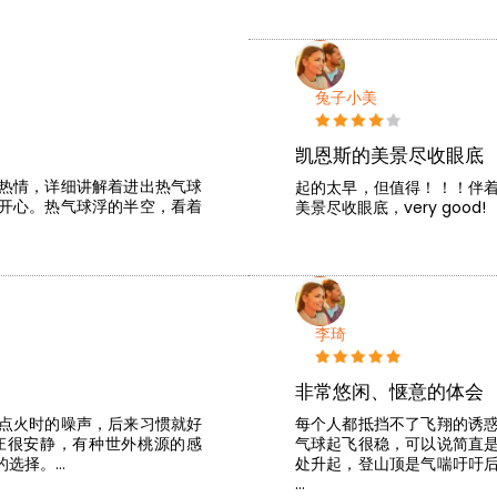
兔子小美
凯恩斯的美景尽收眼底
热情，详细讲解着进出热气球
起的太早，但值得！！！伴
开心。热气球浮的半空，看着
美景尽收眼底，very good!
李琦
非常悠闲、惬意的体会
点火时的噪声，后来习惯就好
每个人都抵挡不了飞翔的诱
庄很安静，有种世外桃源的感
气球起飞很稳，可以说简直
的选择。…
处升起，登山顶是气喘吁吁
…