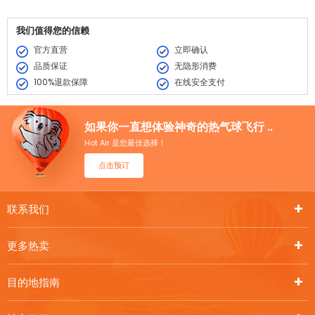
我们值得您的信赖
官方直营
立即确认
品质保证
无隐形消费
100%退款保障
在线安全支付
如果你一直想体验神奇的热气球飞行 ..
Hot Air 是您最佳选择！
点击预订
联系我们
更多热卖
目的地指南