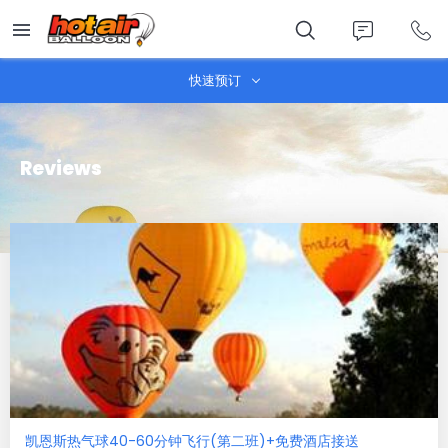
Skip
to
main
content
快速预订
Reviews
凯恩斯热气球40-60分钟飞行(第二班)+免费酒店接送