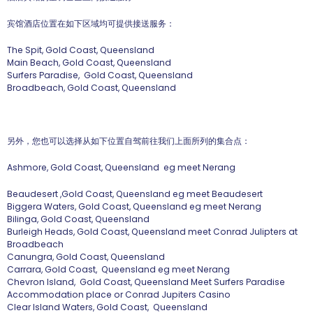
宾馆酒店位置在如下区域均可提供接送服务：
The Spit, Gold Coast, Queensland
Main Beach, Gold Coast, Queensland
Surfers Paradise, Gold Coast, Queensland
Broadbeach, Gold Coast, Queensland
另外，您也可以选择从如下位置自驾前往我们上面所列的集合点：
Ashmore, Gold Coast, Queensland eg meet Nerang
Beaudesert ,Gold Coast, Queensland eg meet Beaudesert
Biggera Waters, Gold Coast, Queensland eg meet Nerang
Bilinga, Gold Coast, Queensland
Burleigh Heads, Gold Coast, Queensland meet Conrad Julipters at
Broadbeach
Canungra, Gold Coast, Queensland
Carrara, Gold Coast, Queensland eg meet Nerang
Chevron Island, Gold Coast, Queensland Meet Surfers Paradise
Accommodation place or Conrad Jupiters Casino
Clear Island Waters, Gold Coast, Queensland