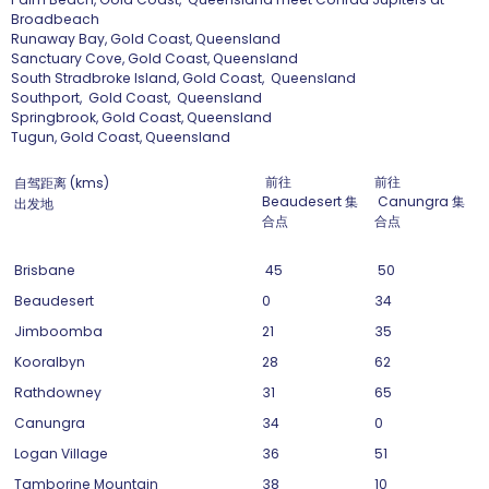
Broadbeach
Runaway Bay, Gold Coast, Queensland
Sanctuary Cove, Gold Coast, Queensland
South Stradbroke Island, Gold Coast, Queensland
Southport, Gold Coast, Queensland
Springbrook, Gold Coast, Queensland
Tugun, Gold Coast, Queensland
前往
前往
自驾距离 (kms)
Beaudesert 集
Canungra 集
出发地
合点
合点
Brisbane
45
50
Beaudesert
0
34
Jimboomba
21
35
Kooralbyn
28
62
Rathdowney
31
65
Canungra
34
0
Logan Village
36
51
Tamborine Mountain
38
10