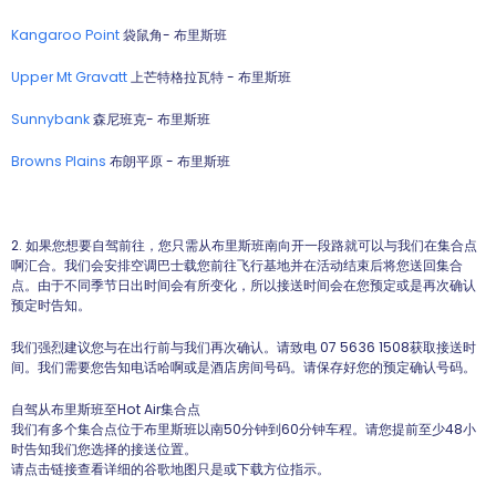
Kangaroo Point
袋鼠角- 布里斯班
Upper Mt Gravatt
上芒特格拉瓦特 - 布里斯班
Sunnybank
森尼班克- 布里斯班
Browns Plains
布朗平原 - 布里斯班
2. 如果您想要自驾前往，您只需从布里斯班南向开一段路就可以与我们在集合点
啊汇合。我们会安排空调巴士载您前往飞行基地并在活动结束后将您送回集合
点。由于不同季节日出时间会有所变化，所以接送时间会在您预定或是再次确认
预定时告知。
我们强烈建议您与在出行前与我们再次确认。请致电 07 5636 1508获取接送时
间。我们需要您告知电话哈啊或是酒店房间号码。请保存好您的预定确认号码。
自驾从布里斯班至Hot Air集合点
我们有多个集合点位于布里斯班以南50分钟到60分钟车程。请您提前至少48小
时告知我们您选择的接送位置。
请点击链接查看详细的谷歌地图只是或下载方位指示。