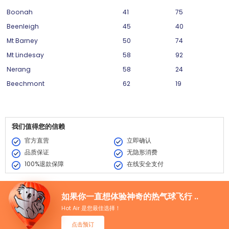
Boonah
41
75
Beenleigh
45
40
Mt Barney
50
74
Mt Lindesay
58
92
Nerang
58
24
Beechmont
62
19
我们值得您的信赖
官方直营
立即确认
品质保证
无隐形消费
100%退款保障
在线安全支付
如果你一直想体验神奇的热气球飞行 ..
Hot Air 是您最佳选择！
点击预订