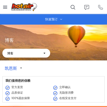
Skip
to
main
content
快速预订
博客
About
博客
凯恩斯
我们值得您的信赖
官方直营
立即确认
品质保证
无隐形消费
100%退款保障
在线安全支付