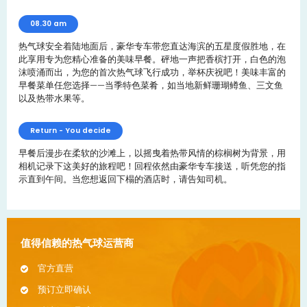
08.30 am
热气球安全着陆地面后，豪华专车带您直达海滨的五星度假胜地，在
此享用专为您精心准备的美味早餐。砰地一声把香槟打开，白色的泡
沫喷涌而出，为您的首次热气球飞行成功，举杯庆祝吧！美味丰富的
早餐菜单任您选择——当季特色菜肴，如当地新鲜珊瑚鳟鱼、三文鱼
以及热带水果等。
Return - You decide
早餐后漫步在柔软的沙滩上，以摇曳着热带风情的棕榈树为背景，用
相机记录下这美好的旅程吧！回程依然由豪华专车接送，听凭您的指
示直到午间。当您想返回下榻的酒店时，请告知司机。
值得信赖的热气球运营商
官方直营
预订立即确认