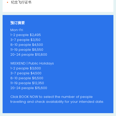
纪念飞行证书
预订摘要
Mon-Fri
1-2 people $2,495
3-7 people $3,150
8-10 people $4,500
11-19 people $8,550
20-24 people $10,800
WEEKEND | Public Holidays
1-2 people $3,600
3-7 people $4,500
8-10 people $6,500
11-19 people $12,350
20-24 people $15,600
Click BOOK NOW to select the number of people
travelling and check availability for your intended date.