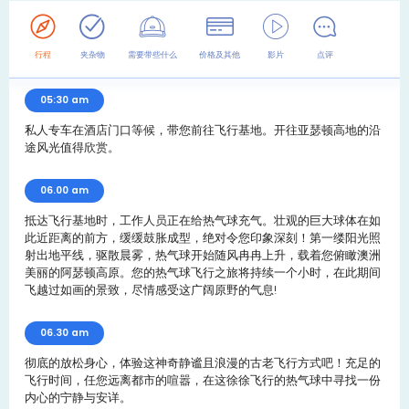
行程
夹杂物
需要带些什么
价格及其他
影片
点评
05:30 am
私人专车在酒店门口等候，带您前往飞行基地。开往亚瑟顿高地的沿
途风光值得欣赏。
06.00 am
抵达飞行基地时，工作人员正在给热气球充气。壮观的巨大球体在如
此近距离的前方，缓缓鼓胀成型，绝对令您印象深刻！第一缕阳光照
射出地平线，驱散晨雾，热气球开始随风冉冉上升，载着您俯瞰澳洲
美丽的阿瑟顿高原。您的热气球飞行之旅将持续一个小时，在此期间
飞越过如画的景致，尽情感受这广阔原野的气息!
06.30 am
彻底的放松身心，体验这神奇静谧且浪漫的古老飞行方式吧！充足的
飞行时间，任您远离都市的喧嚣，在这徐徐飞行的热气球中寻找一份
内心的宁静与安详。