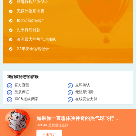
精选行程品质保证
无额外隐形消费
100%退款保障*
先出行后付款
澳洲最大的热气球团队
22年安全运营记录
我们值得您的信赖
官方直营
立即确认
品质保证
无隐形消费
100%退款保障
在线安全支付
如果你一直想体验神奇的热气球飞行 ..
Hot Air 是您最佳选择！
点击预订