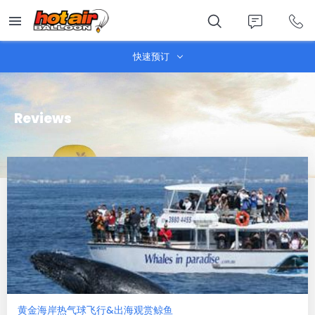
Skip
to
main
content
快速预订
Reviews
黄金海岸热气球飞行&出海观赏鲸鱼