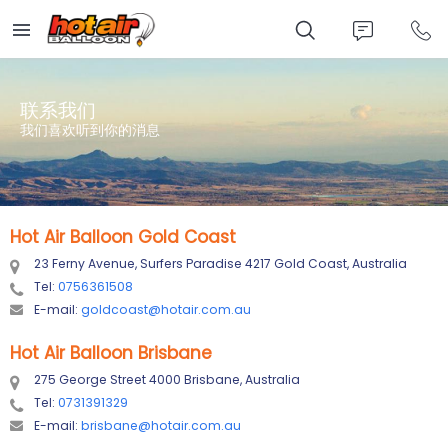
Skip
to
main
content
联系我们
我们喜欢听到你的消息
Hot Air Balloon Gold Coast
23 Ferny Avenue, Surfers Paradise 4217 Gold Coast, Australia
Tel:
0756361508
E-mail:
goldcoast@hotair.com.au
Hot Air Balloon Brisbane
275 George Street 4000 Brisbane, Australia
Tel:
0731391329
E-mail:
brisbane@hotair.com.au