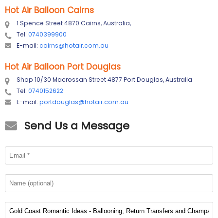
Hot Air Balloon Cairns
1 Spence Street 4870 Cairns, Australia,
Tel:
0740399900
E-mail:
cairns@hotair.com.au
Hot Air Balloon Port Douglas
Shop 10/30 Macrossan Street 4877 Port Douglas, Australia
Tel:
0740152622
E-mail:
portdouglas@hotair.com.au
Send Us a Message