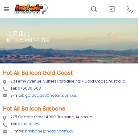
Skip
to
main
content
联系我们
我们喜欢听到你的消息
Hot Air Balloon Gold Coast
23 Ferny Avenue, Surfers Paradise 4217 Gold Coast, Australia
Tel:
0756361508
E-mail:
goldcoast@hotair.com.au
Hot Air Balloon Brisbane
275 George Street 4000 Brisbane, Australia
Tel:
0731391329
E-mail:
brisbane@hotair.com.au