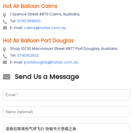
Hot Air Balloon Cairns
1 Spence Street 4870 Cairns, Australia,
Tel:
0740399900
E-mail:
cairns@hotair.com.au
Hot Air Balloon Port Douglas
Shop 10/30 Macrossan Street 4877 Port Douglas, Australia
Tel:
0740152622
E-mail:
portdouglas@hotair.com.au
Send Us a Message